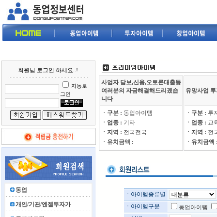
회원님 로그인 하세요..!
사업자 담보,신용,오토론대출등
자동로
여러분의 자금해결해드리곘습
유망사업 
그인
니다
ㆍ구분 :
동업아이템
ㆍ구분 :
투
ㆍ업종 :
기타
ㆍ업종 :
교
ㆍ지역 :
전국전국
ㆍ지역 :
전
ㆍ유치금액 :
ㆍ유치금액 
동업
ㆍ아이템종류별
개인/기관/엔젤투자가
ㆍ아이템구분
동업아이템