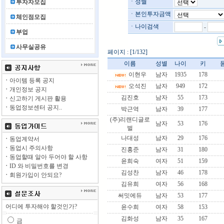
ㆍ성별
투자자모집
ㆍ본인투자금액
체인점모집
ㆍ나이검색
-
부업
사무실공유
페이지 : [1/132]
이름
성별
나이
키
이현우
남자
1935
178
ㆍ
아이템 등록 공지
오석진
남자
949
172
ㆍ
개인정보 공지
김진호
남자
55
173
ㆍ
신고하기 게시판 활용
ㆍ
동업정보센터 공지..
박근역
남자
39
177
(주)리랜디글로
남자
53
176
벌
나대성
남자
29
176
ㆍ
동업계약서
ㆍ
동업시 주의사항
진홍준
남자
31
180
ㆍ
동업할때 알아 두어야 할 사항
윤희숙
여자
51
159
ㆍ
ID 와 비밀번호를 변경
김성찬
남자
46
178
ㆍ
회원가입이 안되요?
김유희
여자
56
168
써밋에듀
남자
53
177
어디에 투자해야 할것인가?
윤수희
여자
58
153
김화성
남자
35
167
금