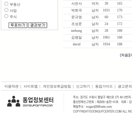
서은서
여자
39
165
부동산
박희국
남자
1931
170
사업
주식
문규영
남자
60
173
조성준
남자
24
172
mrhong
남자
28
180
김병일
남자
1961
168
david
남자
1934
188
[처음]
[
이용약관
|
사이트맵
|
개인정보취급방침
|
신고하기
|
동업가이드
|
광고문의