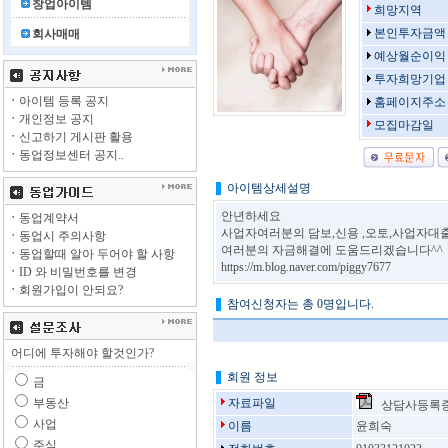
창업아이템
희망지역
본인투자금액
회사매매
예상월순이익
투자희망기업
ㆍ
아이템 등록 공지
홈페이지주소
ㆍ
개인정보 공지
모집마감일
ㆍ
신고하기 게시판 활용
ㆍ
동업정보센터 공지..
아이템상세설명
안년하세요
ㆍ
동업계약서
사업자여러분의 담보,신용 ,오토,사업자대
ㆍ
동업시 주의사항
여러분의 자금해결에 도움드리겠습니다^^
ㆍ
동업할때 알아 두어야 할 사항
https://m.blog.naver.com/piggy7677
ㆍ
ID 와 비밀번호를 변경
ㆍ
회원가입이 안되요?
참여신청자는 총 0명입니다.
어디에 투자해야 할것인가?
회원 정보
금
부동산
자료파일
상담사등록증.
사업
이름
윤희숙
주식