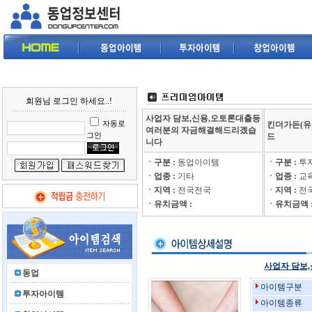
회원님 로그인 하세요..!
사업자 담보,신용,오토론대출등
자동로
킨더가든(유
여러분의 자금해결해드리곘습
그인
드
니다
ㆍ구분 :
동업아이템
ㆍ구분 :
투
ㆍ업종 :
기타
ㆍ업종 :
교
ㆍ지역 :
전국전국
ㆍ지역 :
전
ㆍ유치금액 :
ㆍ유치금액 
사업자 담보
동업
아이템구분
투자아이템
아이템종류