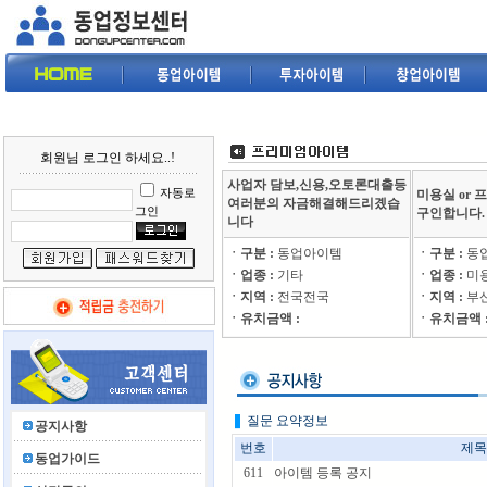
회원님 로그인 하세요..!
사업자 담보,신용,오토론대출등
자동로
미용실 or
여러분의 자금해결해드리곘습
그인
구인합니다.
니다
ㆍ구분 :
동업아이템
ㆍ구분 :
동
ㆍ업종 :
기타
ㆍ업종 :
미
ㆍ지역 :
전국전국
ㆍ지역 :
부
ㆍ유치금액 :
ㆍ유치금액 
질문 요약정보
공지사항
번호
제
동업가이드
611
아이템 등록 공지