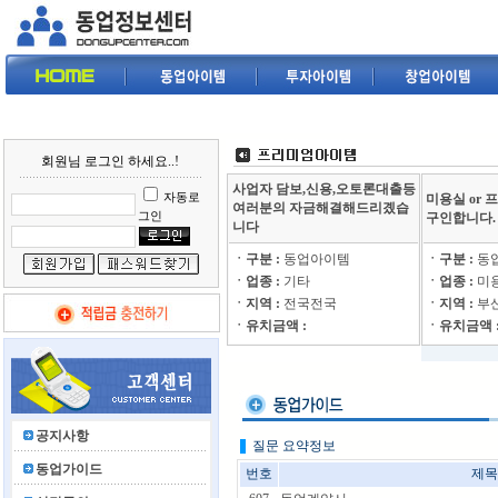
회원님 로그인 하세요..!
사업자 담보,신용,오토론대출등
자동로
미용실 or
여러분의 자금해결해드리곘습
그인
구인합니다.
니다
ㆍ구분 :
동업아이템
ㆍ구분 :
동
ㆍ업종 :
기타
ㆍ업종 :
미
ㆍ지역 :
전국전국
ㆍ지역 :
부
ㆍ유치금액 :
ㆍ유치금액 
공지사항
질문 요약정보
동업가이드
번호
제